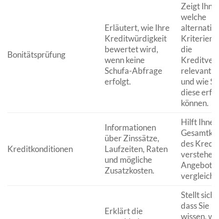
Zeigt Ihne
welche
Erläutert, wie Ihre
alternativ
Kreditwürdigkeit
Kriterien f
bewertet wird,
die
Bonitätsprüfung
wenn keine
Kreditver
Schufa-Abfrage
relevant s
erfolgt.
und wie Si
diese erfül
können.
Hilft Ihnen
Informationen
Gesamtko
über Zinssätze,
des Kredit
Kreditkonditionen
Laufzeiten, Raten
verstehen
und mögliche
Angebote 
Zusatzkosten.
vergleiche
Stellt siche
dass Sie
Erklärt die
wissen, wi