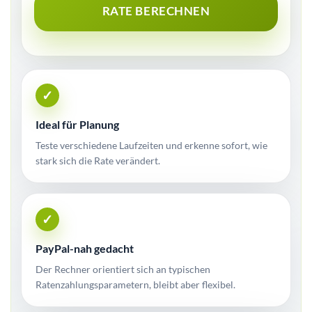
RATE BERECHNEN
✓
Ideal für Planung
Teste verschiedene Laufzeiten und erkenne sofort, wie
stark sich die Rate verändert.
✓
PayPal-nah gedacht
Der Rechner orientiert sich an typischen
Ratenzahlungsparametern, bleibt aber flexibel.