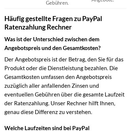
Gebühren.
Häufig gestellte Fragen zu PayPal
Ratenzahlung Rechner
Was ist der Unterschied zwischen dem
Angebotspreis und den Gesamtkosten?
Der Angebotspreis ist der Betrag, den Sie für das
Produkt oder die Dienstleistung bezahlen. Die
Gesamtkosten umfassen den Angebotspreis
zuzüglich aller anfallenden Zinsen und
eventuellen Gebühren über die gesamte Laufzeit
der Ratenzahlung. Unser Rechner hilft Ihnen,
genau diese Differenz zu verstehen.
Welche Laufzeiten sind bei PayPal