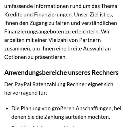
umfassende Informationen rund um das Thema
Kredite und Finanzierungen. Unser Ziel ist es,
Ihnen den Zugang zu fairen und verständlichen
Finanzierungsangeboten zu erleichtern. Wir
arbeiten mit einer Vielzahl von Partnern
zusammen, um Ihnen eine breite Auswahl an
Optionen zu präsentieren.
Anwendungsbereiche unseres Rechners
Der PayPal Ratenzahlung Rechner eignet sich
hervorragend für:
Die Planung von größeren Anschaffungen, bei
denen Sie die Zahlung aufteilen möchten.