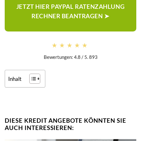
JETZT HIER PAYPAL RATENZAHLUNG
RECHNER BEANTRAGEN ➤
★★★★★
★★★★★
Bewertungen: 4.8 / 5. 893
Inhalt
DIESE KREDIT ANGEBOTE KÖNNTEN SIE
AUCH INTERESSIEREN: