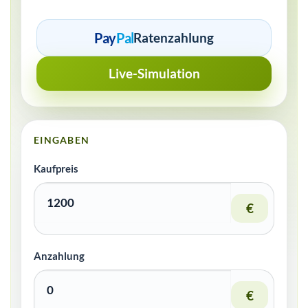
Pay
Pal
Ratenzahlung
Live-Simulation
EINGABEN
Kaufpreis
€
Anzahlung
€