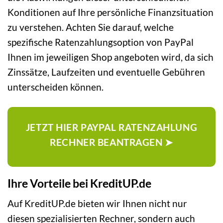
Konditionen auf Ihre persönliche Finanzsituation
zu verstehen. Achten Sie darauf, welche
spezifische Ratenzahlungsoption von PayPal
Ihnen im jeweiligen Shop angeboten wird, da sich
Zinssätze, Laufzeiten und eventuelle Gebühren
unterscheiden können.
JETZT HIER PAYPAL RATENZAHLUNG
RECHNER BEANTRAGEN ➤
Ihre Vorteile bei KreditUP.de
Auf KreditUP.de bieten wir Ihnen nicht nur
diesen spezialisierten Rechner, sondern auch