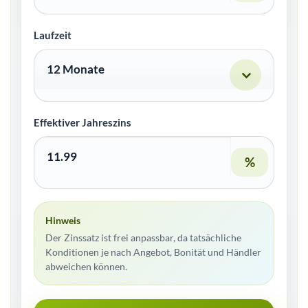
Laufzeit
Effektiver Jahreszins
%
Hinweis
Der Zinssatz ist frei anpassbar, da tatsächliche
Konditionen je nach Angebot, Bonität und Händler
abweichen können.