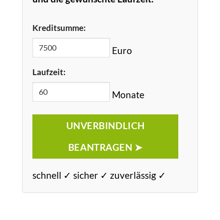
Kreditsumme:
Euro
Laufzeit:
Monate
UNVERBINDLICH
BEANTRAGEN ➤
schnell ✓ sicher ✓ zuverlässig ✓