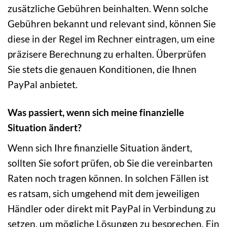
zusätzliche Gebühren beinhalten. Wenn solche
Gebühren bekannt und relevant sind, können Sie
diese in der Regel im Rechner eintragen, um eine
präzisere Berechnung zu erhalten. Überprüfen
Sie stets die genauen Konditionen, die Ihnen
PayPal anbietet.
Was passiert, wenn sich meine finanzielle
Situation ändert?
Wenn sich Ihre finanzielle Situation ändert,
sollten Sie sofort prüfen, ob Sie die vereinbarten
Raten noch tragen können. In solchen Fällen ist
es ratsam, sich umgehend mit dem jeweiligen
Händler oder direkt mit PayPal in Verbindung zu
setzen, um mögliche Lösungen zu besprechen. Ein