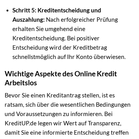
Schritt 5: Kreditentscheidung und
Auszahlung:
Nach erfolgreicher Prüfung
erhalten Sie umgehend eine
Kreditentscheidung. Bei positiver
Entscheidung wird der Kreditbetrag
schnellstmöglich auf Ihr Konto überwiesen.
Wichtige Aspekte des Online Kredit
Arbeitslos
Bevor Sie einen Kreditantrag stellen, ist es
ratsam, sich über die wesentlichen Bedingungen
und Voraussetzungen zu informieren. Bei
KreditUP.de legen wir Wert auf Transparenz,
damit Sie eine informierte Entscheidung treffen