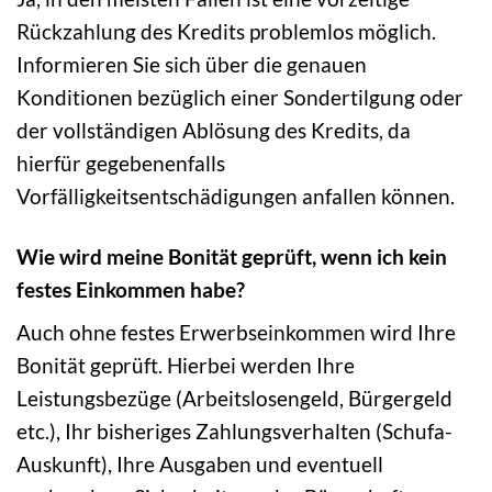
Rückzahlung des Kredits problemlos möglich.
Informieren Sie sich über die genauen
Konditionen bezüglich einer Sondertilgung oder
der vollständigen Ablösung des Kredits, da
hierfür gegebenenfalls
Vorfälligkeitsentschädigungen anfallen können.
Wie wird meine Bonität geprüft, wenn ich kein
festes Einkommen habe?
Auch ohne festes Erwerbseinkommen wird Ihre
Bonität geprüft. Hierbei werden Ihre
Leistungsbezüge (Arbeitslosengeld, Bürgergeld
etc.), Ihr bisheriges Zahlungsverhalten (Schufa-
Auskunft), Ihre Ausgaben und eventuell