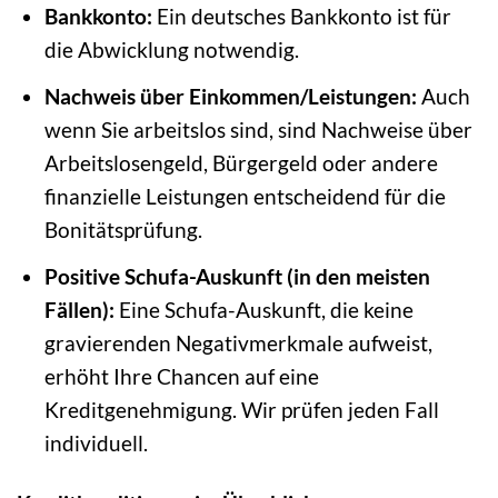
Bankkonto:
Ein deutsches Bankkonto ist für
die Abwicklung notwendig.
Nachweis über Einkommen/Leistungen:
Auch
wenn Sie arbeitslos sind, sind Nachweise über
Arbeitslosengeld, Bürgergeld oder andere
finanzielle Leistungen entscheidend für die
Bonitätsprüfung.
Positive Schufa-Auskunft (in den meisten
Fällen):
Eine Schufa-Auskunft, die keine
gravierenden Negativmerkmale aufweist,
erhöht Ihre Chancen auf eine
Kreditgenehmigung. Wir prüfen jeden Fall
individuell.