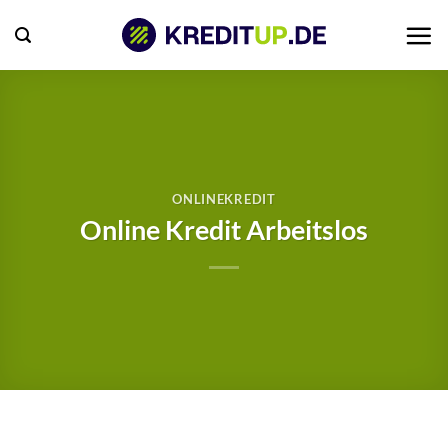
Zum
Inhalt
springen
ONLINEKREDIT
Online Kredit Arbeitslos