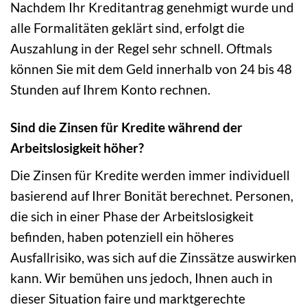
Nachdem Ihr Kreditantrag genehmigt wurde und
alle Formalitäten geklärt sind, erfolgt die
Auszahlung in der Regel sehr schnell. Oftmals
können Sie mit dem Geld innerhalb von 24 bis 48
Stunden auf Ihrem Konto rechnen.
Sind die Zinsen für Kredite während der
Arbeitslosigkeit höher?
Die Zinsen für Kredite werden immer individuell
basierend auf Ihrer Bonität berechnet. Personen,
die sich in einer Phase der Arbeitslosigkeit
befinden, haben potenziell ein höheres
Ausfallrisiko, was sich auf die Zinssätze auswirken
kann. Wir bemühen uns jedoch, Ihnen auch in
dieser Situation faire und marktgerechte