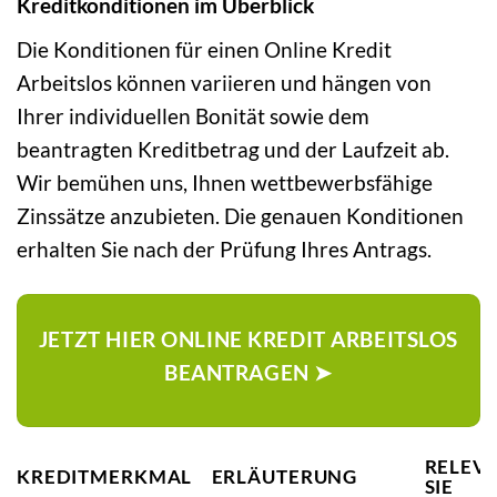
Kreditkonditionen im Überblick
Die Konditionen für einen Online Kredit
Arbeitslos können variieren und hängen von
Ihrer individuellen Bonität sowie dem
beantragten Kreditbetrag und der Laufzeit ab.
Wir bemühen uns, Ihnen wettbewerbsfähige
Zinssätze anzubieten. Die genauen Konditionen
erhalten Sie nach der Prüfung Ihres Antrags.
JETZT HIER ONLINE KREDIT ARBEITSLOS
BEANTRAGEN ➤
RELEV
KREDITMERKMAL
ERLÄUTERUNG
SIE