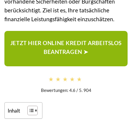
vorhandene Sicherheiten oder Bürgschaften
berücksichtigt. Ziel ist es, Ihre tatsächliche
finanzielle Leistungsfähigkeit einzuschätzen.
JETZT HIER ONLINE KREDIT ARBEITSLOS
BEANTRAGEN ➤
★★★★★
★★★★★
Bewertungen: 4.6 / 5. 904
Inhalt