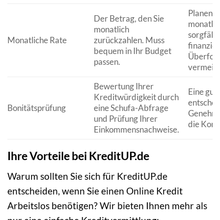
Planen Si
Der Betrag, den Sie
monatlic
monatlich
sorgfälti
Monatliche Rate
zurückzahlen. Muss
finanziel
bequem in Ihr Budget
Überfor
passen.
vermeid
Bewertung Ihrer
Eine gute
Kreditwürdigkeit durch
entschei
Bonitätsprüfung
eine Schufa-Abfrage
Genehmi
und Prüfung Ihrer
die Kond
Einkommensnachweise.
Ihre Vorteile bei KreditUP.de
Warum sollten Sie sich für KreditUP.de
entscheiden, wenn Sie einen Online Kredit
Arbeitslos benötigen? Wir bieten Ihnen mehr als