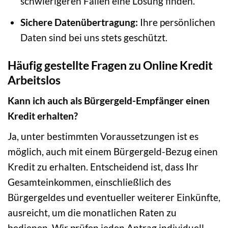
schwierigeren Fällen eine Lösung finden.
Sichere Datenübertragung:
Ihre persönlichen
Daten sind bei uns stets geschützt.
Häufig gestellte Fragen zu Online Kredit
Arbeitslos
Kann ich auch als Bürgergeld-Empfänger einen
Kredit erhalten?
Ja, unter bestimmten Voraussetzungen ist es
möglich, auch mit einem Bürgergeld-Bezug einen
Kredit zu erhalten. Entscheidend ist, dass Ihr
Gesamteinkommen, einschließlich des
Bürgergeldes und eventueller weiterer Einkünfte,
ausreicht, um die monatlichen Raten zu
bedienen. Wir prüfen jeden Antrag individuell