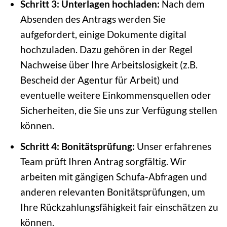
Schritt 3: Unterlagen hochladen:
Nach dem
Absenden des Antrags werden Sie
aufgefordert, einige Dokumente digital
hochzuladen. Dazu gehören in der Regel
Nachweise über Ihre Arbeitslosigkeit (z.B.
Bescheid der Agentur für Arbeit) und
eventuelle weitere Einkommensquellen oder
Sicherheiten, die Sie uns zur Verfügung stellen
können.
Schritt 4: Bonitätsprüfung:
Unser erfahrenes
Team prüft Ihren Antrag sorgfältig. Wir
arbeiten mit gängigen Schufa-Abfragen und
anderen relevanten Bonitätsprüfungen, um
Ihre Rückzahlungsfähigkeit fair einschätzen zu
können.