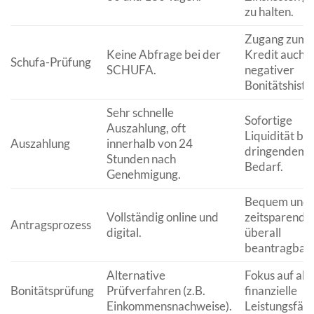
zu halten.
Zugang zum
Keine Abfrage bei der
Kredit auch b
Schufa-Prüfung
SCHUFA.
negativer
Bonitätshistor
Sehr schnelle
Sofortige
Auszahlung, oft
Liquidität bei
Auszahlung
innerhalb von 24
dringendem
Stunden nach
Bedarf.
Genehmigung.
Bequem und
Vollständig online und
zeitsparend 
Antragsprozess
digital.
überall
beantragbar.
Alternative
Fokus auf akt
Bonitätsprüfung
Prüfverfahren (z.B.
finanzielle
Einkommensnachweise).
Leistungsfähi