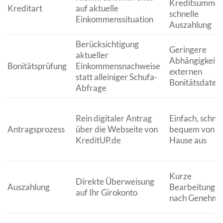
Kreditsummen
Kreditart
auf aktuelle
schnelle
Einkommenssituation
Auszahlung
Berücksichtigung
Geringere
aktueller
Abhängigkeit 
Bonitätsprüfung
Einkommensnachweise
externen
statt alleiniger Schufa-
Bonitätsdaten
Abfrage
Rein digitaler Antrag
Einfach, schnel
Antragsprozess
über die Webseite von
bequem von z
KreditUP.de
Hause aus
Kurze
Direkte Überweisung
Auszahlung
Bearbeitungsz
auf Ihr Girokonto
nach Genehmi