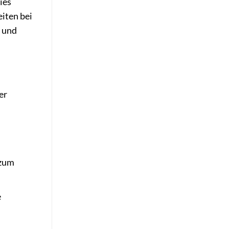
ies
iten bei
g und
er
 zum
e