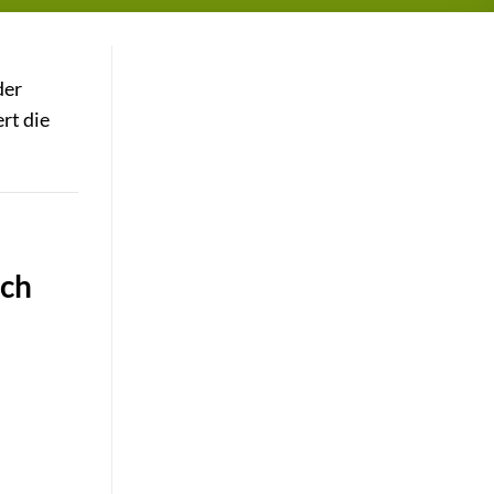
der
rt die
ich