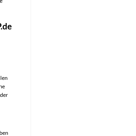
e
P.de
alen
che
lder
aben