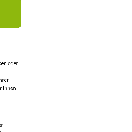
sen oder
ühren
r Ihnen
er