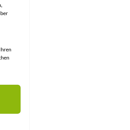
,
über
Ihren
ichen