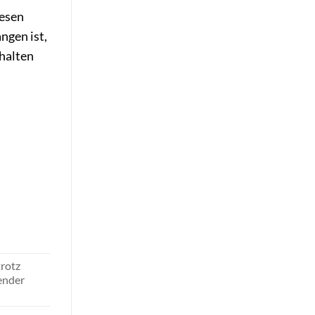
iesen
ngen ist,
halten
rotz
ender