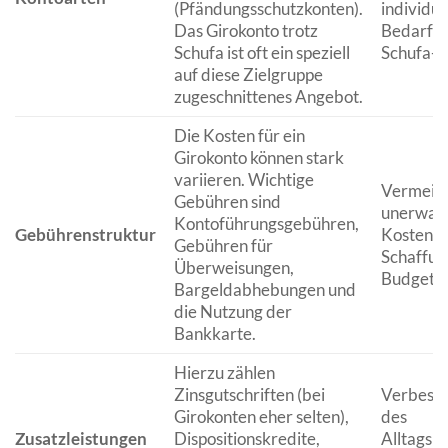
(Pfändungsschutzkonten).
individu
Das Girokonto trotz
Bedarf u
Schufa ist oft ein speziell
Schufa-Si
auf diese Zielgruppe
zugeschnittenes Angebot.
Die Kosten für ein
Girokonto können stark
variieren. Wichtige
Vermeid
Gebühren sind
unerwart
Kontoführungsgebühren,
Gebührenstruktur
Kosten u
Gebühren für
Schaffun
Überweisungen,
Budgetko
Bargeldabhebungen und
die Nutzung der
Bankkarte.
Hierzu zählen
Zinsgutschriften (bei
Verbess
Girokonten eher selten),
des
Zusatzleistungen
Dispositionskredite,
Alltagsn