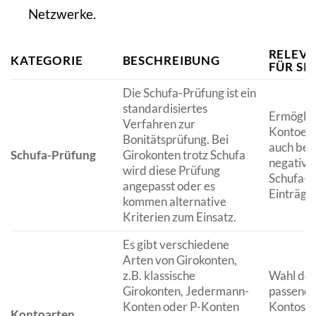
Netzwerke.
RELEV
KATEGORIE
BESCHREIBUNG
FÜR SIE
Die Schufa-Prüfung ist ein
standardisiertes
Ermöglic
Verfahren zur
Kontoer
Bonitätsprüfung. Bei
auch bei
Schufa-Prüfung
Girokonten trotz Schufa
negative
wird diese Prüfung
Schufa-
angepasst oder es
Einträge
kommen alternative
Kriterien zum Einsatz.
Es gibt verschiedene
Arten von Girokonten,
z.B. klassische
Wahl des
Girokonten, Jedermann-
passend
Konten oder P-Konten
Kontos j
Kontoarten