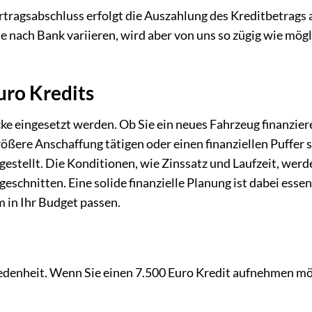
tragsabschluss erfolgt die Auszahlung des Kreditbetrags a
 nach Bank variieren, wird aber von uns so zügig wie mögl
uro Kredits
cke eingesetzt werden. Ob Sie ein neues Fahrzeug finanzier
ßere Anschaffung tätigen oder einen finanziellen Puffer 
gestellt. Die Konditionen, wie Zinssatz und Laufzeit, werd
geschnitten. Eine solide finanzielle Planung ist dabei essen
 in Ihr Budget passen.
edenheit. Wenn Sie einen 7.500 Euro Kredit aufnehmen m