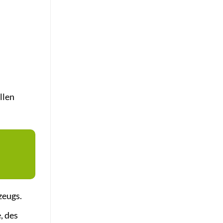
llen
zeugs.
, des