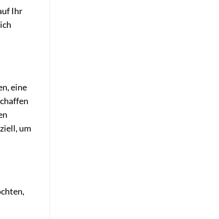
uf Ihr
ich
en, eine
schaffen
en
ziell, um
öchten,