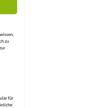
 wissen,
ch zu
zur
lar für
önliche