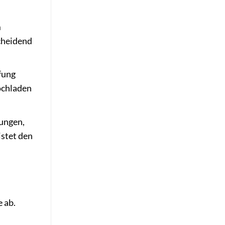
m
cheidend
üfung
Hochladen
ungen,
stet den
 ab.