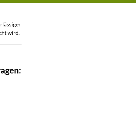
rlässiger
cht wird.
ragen: