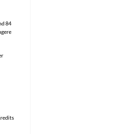
nd 84
ngere
er
redits