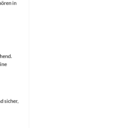
hören in
ehend.
eine
d sicher,