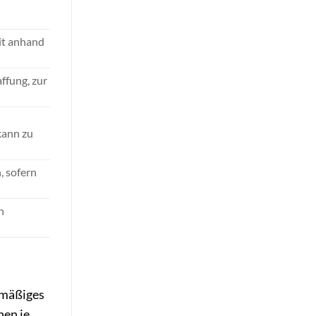
eit anhand
ffung, zur
kann zu
, sofern
n
lmäßiges
nen je