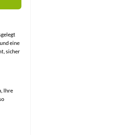
sgelegt
 und eine
t, sicher
, Ihre
so